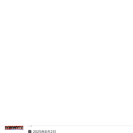
ン
2026年1月10日
昔は今では言えないような○○をしていた！？その壮絶
な過去とは？ 株式会社ワイドコミュニケーションズ
松井保さん
2025年9月6日
４つの事業で成功を収めるカリスマ社長の真髄に迫
る。
2025年9月6日
幼少期に虐待を受け１８歳で上京。なぜ起業をするこ
とになったのか？ 株式会社コレット 田中よしこさ
ん
2025年8月2日
幼少期に虐待を受けていたカウンセラーが語る、〇〇
の在り方とは？ 株式会社コレット 田中よしこさ
ん 1/2
2025年8月2日