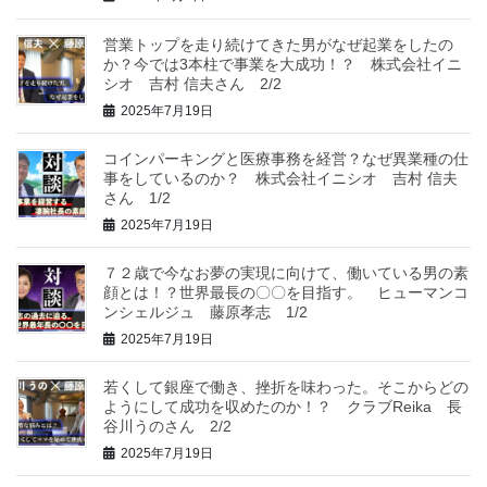
営業トップを走り続けてきた男がなぜ起業をしたの
か？今では3本柱で事業を大成功！？ 株式会社イニ
シオ 吉村 信夫さん 2/2
2025年7月19日
コインパーキングと医療事務を経営？なぜ異業種の仕
事をしているのか？ 株式会社イニシオ 吉村 信夫
さん 1/2
2025年7月19日
７２歳で今なお夢の実現に向けて、働いている男の素
顔とは！？世界最長の〇〇を目指す。 ヒューマンコ
ンシェルジュ 藤原孝志 1/2
2025年7月19日
若くして銀座で働き、挫折を味わった。そこからどの
ようにして成功を収めたのか！？ クラブReika 長
谷川うのさん 2/2
2025年7月19日