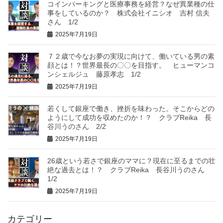
コインパーキングと医療事務を経営？なぜ異業種の仕
事をしているのか？ 株式会社イニシオ 吉村 信夫
さん 1/2
2025年7月19日
７２歳で今なお夢の実現に向けて、働いている男の素
顔とは！？世界最長の〇〇を目指す。 ヒューマンコ
ンシェルジュ 藤原孝志 1/2
2025年7月19日
若くして銀座で働き、挫折を味わった。そこからどの
ようにして成功を収めたのか！？ クラブReika 長
谷川うのさん 2/2
2025年7月19日
26歳という若さで銀座のママに？現在に至るまでの壮
絶な過去とは！？ クラブReika 長谷川うのさん
1/2
2025年7月19日
カテゴリー