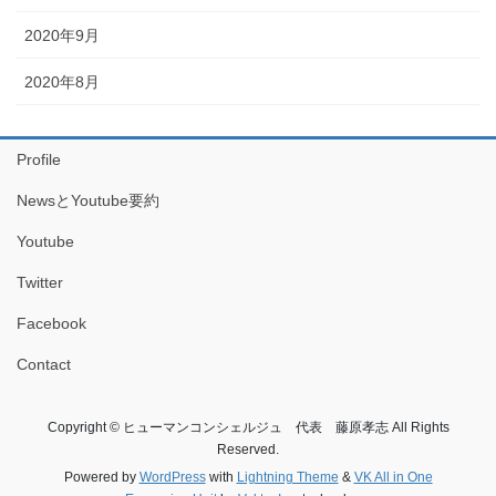
2020年9月
2020年8月
Profile
NewsとYoutube要約
Youtube
Twitter
Facebook
Contact
Copyright © ヒューマンコンシェルジュ 代表 藤原孝志 All Rights
Reserved.
Powered by
WordPress
with
Lightning Theme
&
VK All in One