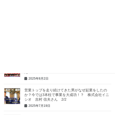
４つの事業で成功を収めるカリスマ社長の真髄に迫
る。
2025年9月6日
幼少期に虐待を受け１８歳で上京。なぜ起業をするこ
とになったのか？ 株式会社コレット 田中よしこさ
ん
2025年8月2日
幼少期に虐待を受けていたカウンセラーが語る、〇〇
の在り方とは？ 株式会社コレット 田中よしこさ
ん 1/2
2025年8月2日
営業トップを走り続けてきた男がなぜ起業をしたの
か？今では3本柱で事業を大成功！？ 株式会社イニ
シオ 吉村 信夫さん 2/2
2025年7月19日